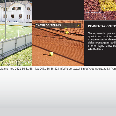
CAMPI DA TENNIS
PAVIMENTAZIONI S
Sia la posa dei pavimen
qualità per uso interno
competenza fondamen
della nostra gamma di 
che forniamo, garanti
alta qualità ...
zano | tel. 0471 66 31 58 | fax 0471 66 36 32 |
info@sportbau.it
|
info@pec.sportbau.it
| Par