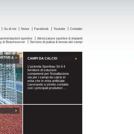
Su di noi
News
Facebook
Youtube
Contatto
avimentazioni sportive
Attrezzature sportive & impianti
ey & Beachsoccer
Servizio di pulizia & tenuta dei campi
RTIVE &
CAMPI DA CALCIO
L'azienda Sportbau Srl é il
fornitore di soluzioni
competenti per l'installazione
sia per i campi da calcio in
erba che in erba artificiale.
Lavorando a stretto contatto
con i principali produttori ...