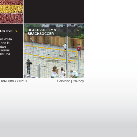
BEACHVOLLEY &
PORTIVE
BEACHSOCCER
ti d'alta
 che la
tale
servizi
sce una
t.IVA 00883080210
Colofone
|
Privacy