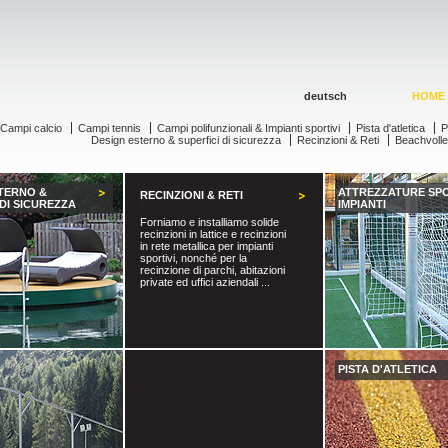
deutsch
HOME
Campi calcio
Campi tennis
Campi polifunzionali & Impianti sportivi
Pista d'atletica
P
Design esterno & superfici di sicurezza
Recinzioni & Reti
Beachvoll
TERNO &
ATTREZZATURE SPO
RECINZIONI & RETI
 DI SICUREZZA
IMPIANTI
Forniamo e installiamo solide
recinzioni in lattice e recinzioni
in rete metallica per impianti
sportivi, nonché per la
recinzione di parchi, abitazioni
private ed uffici aziendali ...
PISTA D'ATLETICA